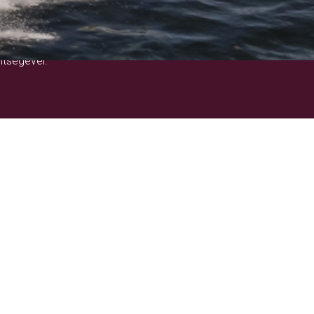
!
ítségével.