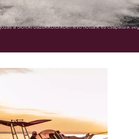
EGY ÉLETRE SZÓLÓ ÉLMÉNY
ózás a Siófoki báziskikötőnkben lévő flottánk és csapatunk seg