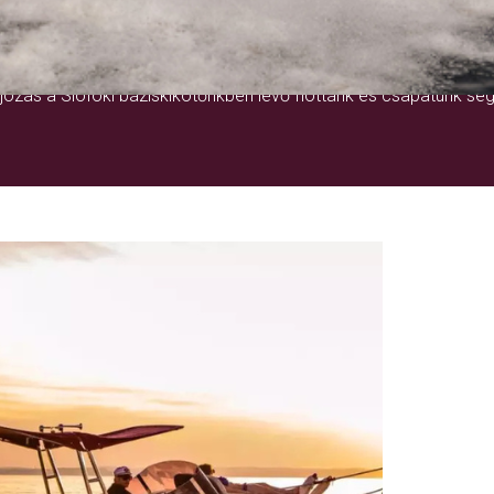
EGY ÉLETRE SZÓLÓ ÉLMÉNY
ózás a Siófoki báziskikötőnkben lévő flottánk és csapatunk seg