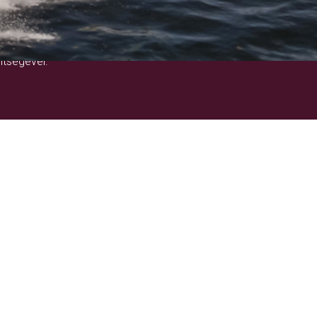
!
ítségével.