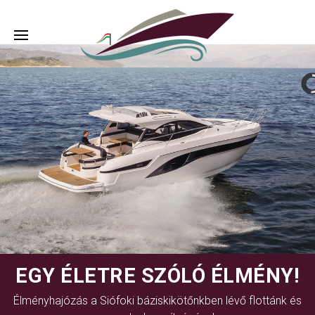
EGY ÉLETRE SZÓLÓ ÉLMÉNY!
Élményhajózás a Siófoki báziskikötőnkben lévő flottánk és