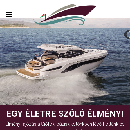
EGY ÉLETRE SZÓLÓ ÉLMÉNY!
Élményhajózás a Siófoki báziskikötőnkben lévő flottánk és