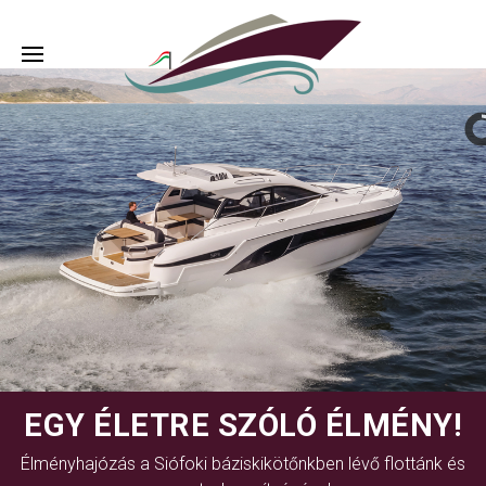
EGY ÉLETRE SZÓLÓ ÉLMÉNY!
Élményhajózás a Siófoki báziskikötőnkben lévő flottánk és