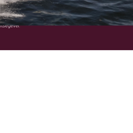
!
ítségével.