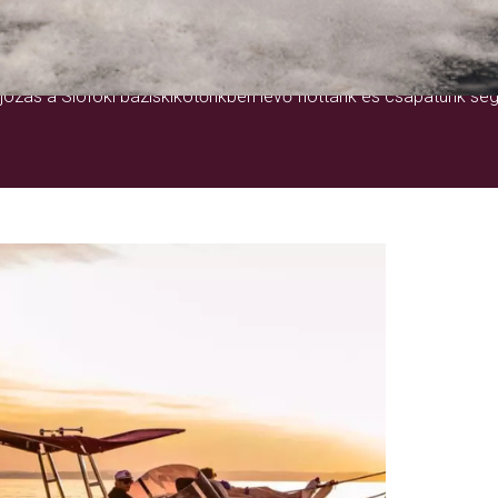
EGY ÉLETRE SZÓLÓ ÉLMÉNY
ózás a Siófoki báziskikötőnkben lévő flottánk és csapatunk seg