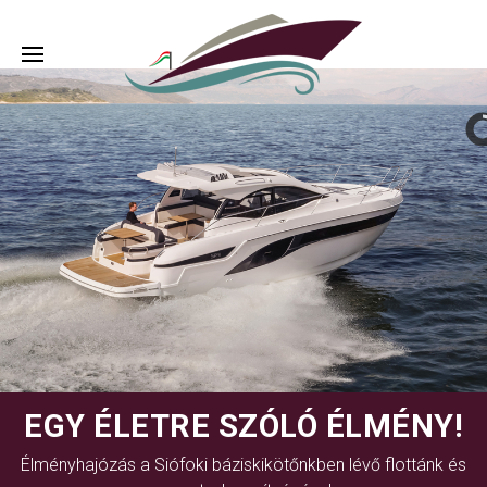
EGY ÉLETRE SZÓLÓ ÉLMÉNY!
Élményhajózás a Siófoki báziskikötőnkben lévő flottánk és