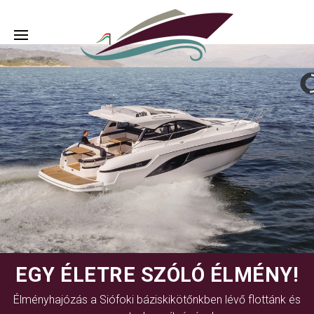
EGY ÉLETRE SZÓLÓ ÉLMÉNY!
Élményhajózás a Siófoki báziskikötőnkben lévő flottánk és