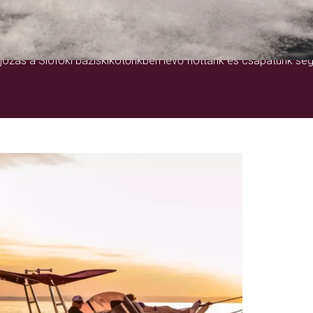
EGY ÉLETRE SZÓLÓ ÉLMÉNY
ózás a Siófoki báziskikötőnkben lévő flottánk és csapatunk seg