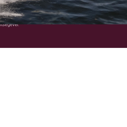
!
ítségével.