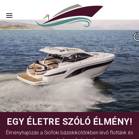
EGY ÉLETRE SZÓLÓ ÉLMÉNY!
Élményhajózás a Siófoki báziskikötőnkben lévő flottánk és