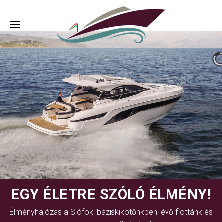
EGY ÉLETRE SZÓLÓ ÉLMÉNY!
Élményhajózás a Siófoki báziskikötőnkben lévő flottánk és