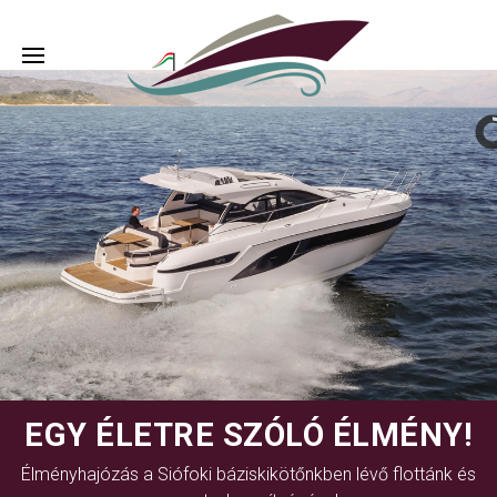
EGY ÉLETRE SZÓLÓ ÉLMÉNY!
Élményhajózás a Siófoki báziskikötőnkben lévő flottánk és