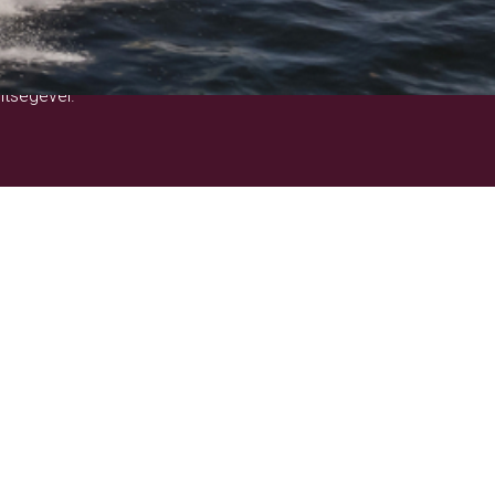
!
ítségével.