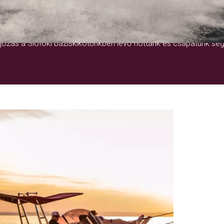
EGY ÉLETRE SZÓLÓ ÉLMÉNY
ózás a Siófoki báziskikötőnkben lévő flottánk és csapatunk seg