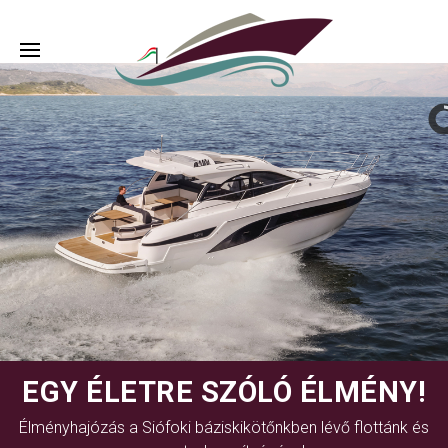
EGY ÉLETRE SZÓLÓ ÉLMÉNY!
Élményhajózás a Siófoki báziskikötőnkben lévő flottánk és