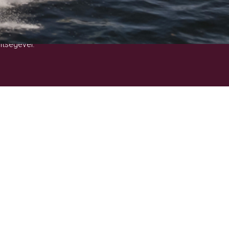
!
ítségével.