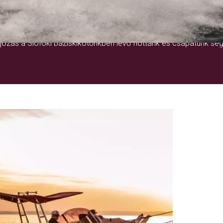
EGY ÉLETRE SZÓLÓ ÉLMÉNY
ózás a Siófoki báziskikötőnkben lévő flottánk és csapatunk seg