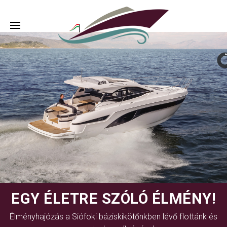
EGY ÉLETRE SZÓLÓ ÉLMÉNY!
Élményhajózás a Siófoki báziskikötőnkben lévő flottánk és