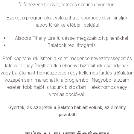
felfedezése hajóval, tetszés szerinti útvonalon.
Ezeket a programokat választható csomagokban kínáljuk
napos túrák keretében, például:
Alsóörs-Tihany túra fürdéssel megszakított pihenőkkel
Balatonfüred látogatás
Profi kapitányunk ismeri a keleti medence nevezetességeit és
látnivalóit, így felejthetetlen élményt biztosítunk családjának
vagy barátainak! Természetesen egy kellemes fürdés a Balaton
közepén sem maradhat ki a programból. Nagyobb létszám
esetén több hajót is tudunk biztosítani – elektromos vagy
vitorlás opcióval.
Gyertek, és szeljétek a Balaton habjait velünk, az élmény
garantált!