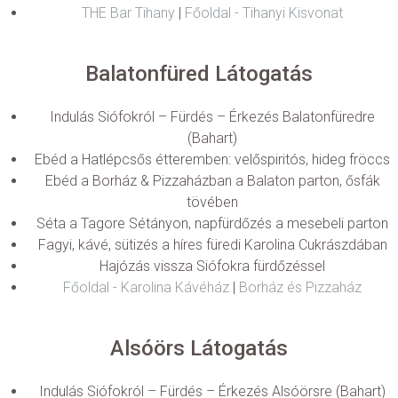
THE Bar Tihany
|
Főoldal - Tihanyi Kisvonat
Balatonfüred Látogatás
Indulás Siófokról – Fürdés – Érkezés Balatonfüredre
(Bahart)
Ebéd a Hatlépcsős étteremben: velőspiritós, hideg fröccs
Ebéd a Borház & Pizzaházban a Balaton parton, ősfák
tövében
Séta a Tagore Sétányon, napfürdőzés a mesebeli parton
Fagyi, kávé, sütizés a híres füredi Karolina Cukrászdában
Hajózás vissza Siófokra fürdőzéssel
Főoldal - Karolina Kávéház
|
Borház és Pizzaház
Alsóörs Látogatás
Indulás Siófokról – Fürdés – Érkezés Alsóörsre (Bahart)