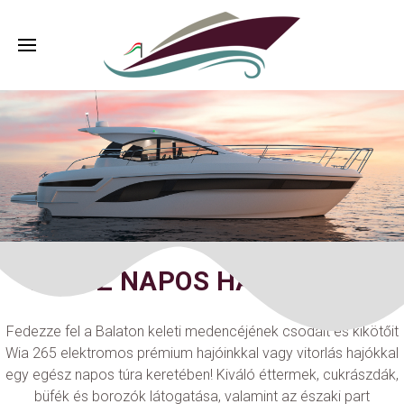
EGÉSZ NAPOS HAJÓTÚRÁK
Fedezze fel a Balaton keleti medencéjének csodáit és kikötőit
Wia 265 elektromos prémium hajóinkkal vagy vitorlás hajókkal
egy egész napos túra keretében! Kiváló éttermek, cukrászdák,
büfék és borozók látogatása, valamint az északi part