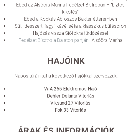
Ebéd az Alsóörs Marina Fedélzet Bistróban – “biztos
kikötés”
Ebéd a Kockás Abroszos Bakter étteremben
Süti, desszert, fagyi, kávé, séta a klasszikus büfésoron
Hajózás vissza Siófokra fürdőzéssel
Fedélzet Bisztró a Balaton partján
| Alsóörs Marina
HAJÓINK
Napos túráinkat a következő hajókkal szervezzük:
WIA 265 Elektromos Hajó
Dehler Delanta Vitorlás
Viksund 27 Vitorlás
Fok 33 Vitorlás
ÁRAK ÉS INFORMÁCIÓK