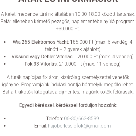
A keleti medence túráink általában 10:00-18:00 között tartanak.
Felár ellenében kérhető pezsgős, naplementébe nyúló program:
+30.000 Ft.
Wia 265 Elektromos Yacht:
185.000 Ft (max. 6 vendég, 4
felnőtt + 2 gyerek ajánlott)
Viksund vagy Dehler Vitorlás:
120.000 Ft (max. 4 vendég)
Fok 33 Vitorlás:
210.000 Ft (max. 11 vendég)
A túrák napidíjas fix áron, kizárólag személyzettel vehetők
igénybe. Programjaink indulási pontja bármelyik megálló lehet.
Bahart kikötők látogatása díjmentes, magánkikötők felárasak.
Egyedi kéréssel, kérdéssel forduljon hozzánk:
Telefon:
06-30/662-8589
Email:
hajoberlessiofok@gmail.com