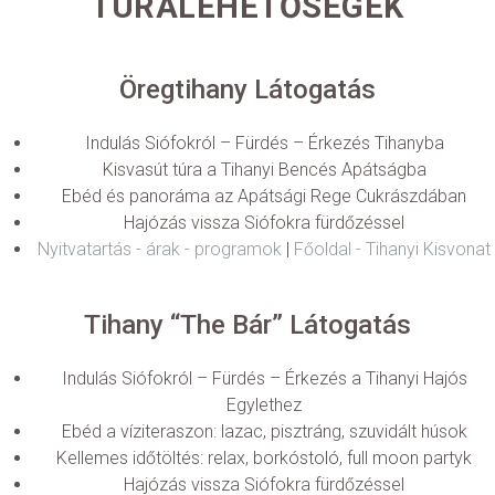
TÚRALEHETŐSÉGEK
Öregtihany Látogatás
Indulás Siófokról – Fürdés – Érkezés Tihanyba
Kisvasút túra a Tihanyi Bencés Apátságba
Ebéd és panoráma az Apátsági Rege Cukrászdában
Hajózás vissza Siófokra fürdőzéssel
Nyitvatartás - árak - programok
|
Főoldal - Tihanyi Kisvonat
Tihany “The Bár” Látogatás
Indulás Siófokról – Fürdés – Érkezés a Tihanyi Hajós
Egylethez
Ebéd a víziteraszon: lazac, pisztráng, szuvidált húsok
Kellemes időtöltés: relax, borkóstoló, full moon partyk
Hajózás vissza Siófokra fürdőzéssel