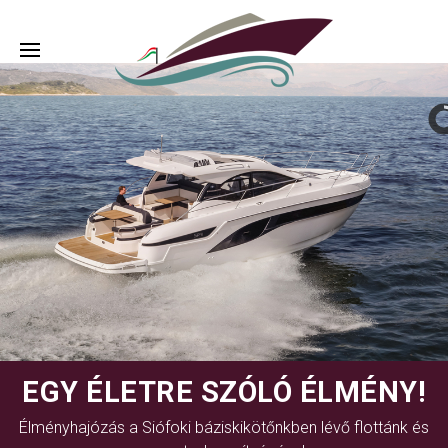
EGY ÉLETRE SZÓLÓ ÉLMÉNY!
Élményhajózás a Siófoki báziskikötőnkben lévő flottánk és