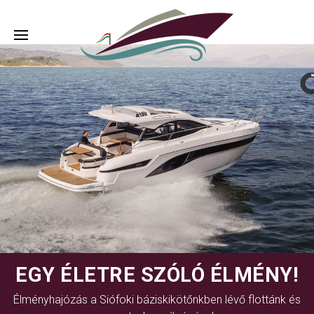
EGY ÉLETRE SZÓLÓ ÉLMÉNY!
Élményhajózás a Siófoki báziskikötőnkben lévő flottánk és