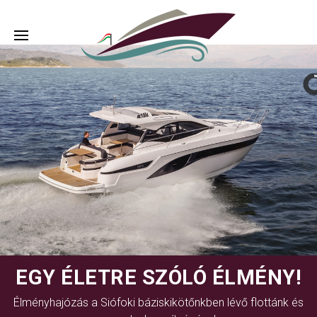
EGY ÉLETRE SZÓLÓ ÉLMÉNY!
Élményhajózás a Siófoki báziskikötőnkben lévő flottánk és