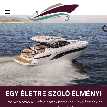
EGY ÉLETRE SZÓLÓ ÉLMÉNY!
Élményhajózás a Siófoki báziskikötőnkben lévő flottánk és