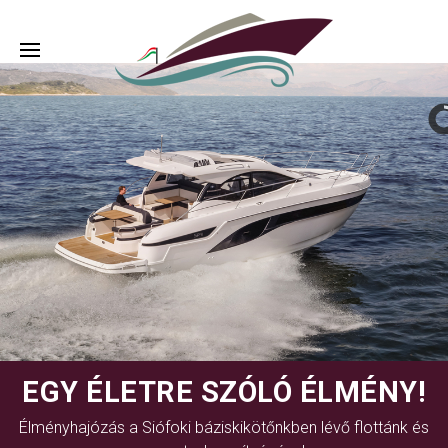
EGY ÉLETRE SZÓLÓ ÉLMÉNY!
Élményhajózás a Siófoki báziskikötőnkben lévő flottánk és