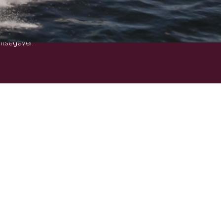
!
ítségével.