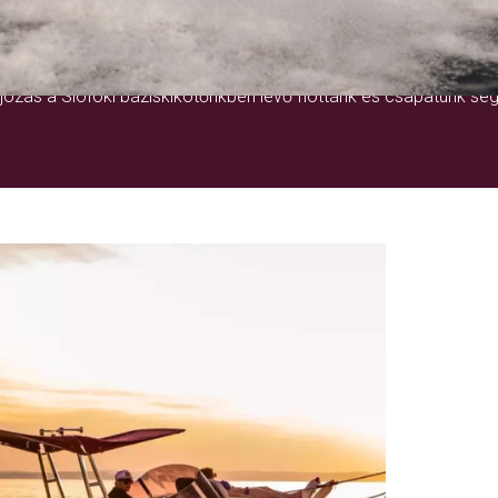
EGY ÉLETRE SZÓLÓ ÉLMÉNY
ózás a Siófoki báziskikötőnkben lévő flottánk és csapatunk seg