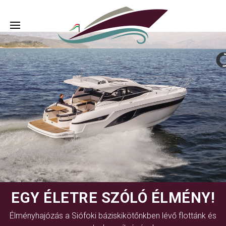
EGY ÉLETRE SZÓLÓ ÉLMÉNY!
Élményhajózás a Siófoki báziskikötőnkben lévő flottánk és