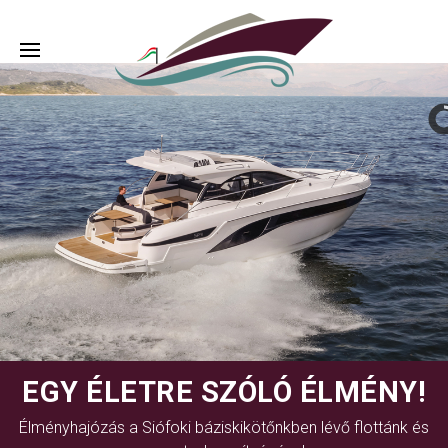
EGY ÉLETRE SZÓLÓ ÉLMÉNY!
Élményhajózás a Siófoki báziskikötőnkben lévő flottánk és