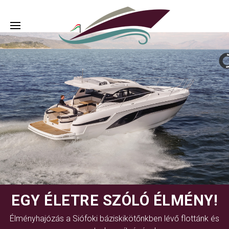
EGY ÉLETRE SZÓLÓ ÉLMÉNY!
Élményhajózás a Siófoki báziskikötőnkben lévő flottánk és