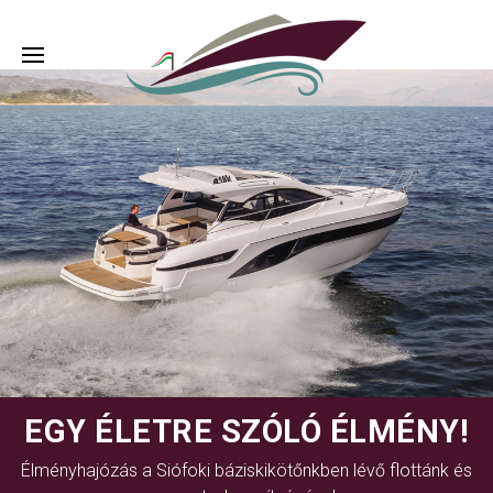
EGY ÉLETRE SZÓLÓ ÉLMÉNY!
Élményhajózás a Siófoki báziskikötőnkben lévő flottánk és