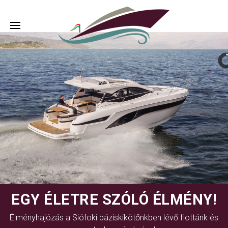
EGY ÉLETRE SZÓLÓ ÉLMÉNY!
Élményhajózás a Siófoki báziskikötőnkben lévő flottánk és